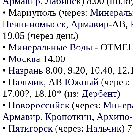
Армавир
,
Лабинск
) 8.00 (пн,вт
• Мариуполь (через:
Минераль
Невинномысск
,
Армавир
-АВ,
19.05 (через день)
•
Минеральные Воды
- ОТМЕНЕ
•
Москва
14.00
•
Назрань
8.00, 9.20, 10.40, 12.
•
Нальчик
, АВ
Южный
(через:
17.00?, 18.10* (из:
Дербент
)
•
Новороссийск
(через:
Минер
Армавир
,
Кропоткин
,
Архипо-
•
Пятигорск
(через:
Нальчик
) 