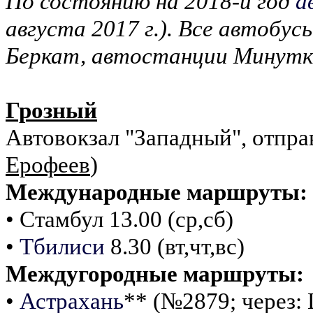
По состоянию на 2018-й год
а
августа 2017 г.). Все автоб
Беркат, автостанции Минутка
Грозный
Автовокзал "Западный", отправ
Ерофеев
)
Международные маршруты:
• Стамбул 13.00 (ср,сб)
•
Тбилиси
8.30 (вт,чт,вс)
Междугородные маршруты:
•
Астрахань
** (№2879; через: