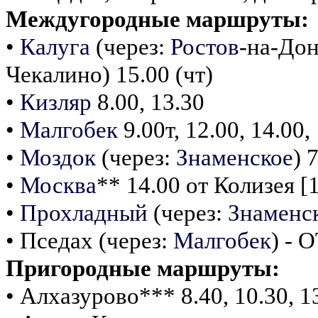
Междугородные маршруты:
•
Калуга
(через:
Ростов
-на-До
Чекалино) 15.00 (чт)
•
Кизляр
8.00, 13.30
•
Малгобек
9.00т, 12.00, 14.00,
•
Моздок
(через:
Знаменское
) 
•
Москва
** 14.00 от Колизея [
•
Прохладный
(через:
Знаменс
• Пседах (через:
Малгобек
) - 
Пригородные маршруты:
• Алхазурово*** 8.40, 10.30, 13