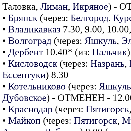
Таловка,
Лиман
,
Икряное
) - 
•
Брянск
(через:
Белгород
,
Кур
•
Владикавказ
7.30, 9.00, 10.00
•
Волгоград
(через:
Яшкуль
,
Э
•
Дербент
10.40* (из:
Нальчик
)
•
Кисловодск
(через:
Назрань
,
Ессентуки
) 8.30
•
Котельниково
(через:
Яшкуль
Дубовское
) - ОТМЕНЕН - 12.00
•
Краснодар
(через:
Пятигорск
•
Майкоп
(через:
Пятигорск
,
М