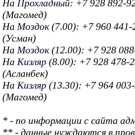
На
Прохладный
: +7 928 892-9
(Магомед)
На
Моздок
(7.00): +7 960 441-
(Усман)
На
Моздок
(12.00): +7 928 088
На
Кизляр
(8.00): +7 928 478-2
(Асланбек)
На
Кизляр
(13.30): +7 964 003
(Магомед)
* - по информации с сайта ад
** - данные нуждаются в пров