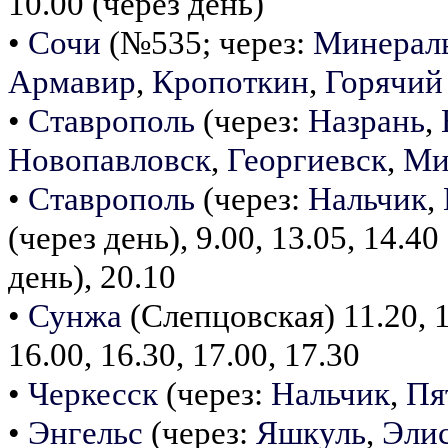
10.00 (через день)
•
Сочи
(№535; через:
Минерал
Армавир
,
Кропоткин
,
Горячий
•
Ставрополь
(через:
Назрань
,
Новопавловск
,
Георгиевск
,
Ми
•
Ставрополь
(через:
Нальчик
,
(через день), 9.00, 13.05, 14.40
день), 20.10
•
Сунжа
(Слепцовская) 11.20, 12
16.00, 16.30, 17.00, 17.30
•
Черкесск
(через:
Нальчик
,
Пя
•
Энгельс
(через:
Яшкуль
,
Эли