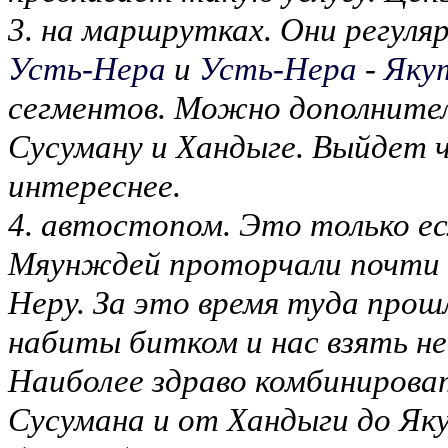
3. на маршрутках. Они регул
Усть-Нера
и
Усть-Нера
-
Яку
сегментов. Можно дополнител
Сусуману и Хандыге. Выйдет 
интереснее.
4. автостопом. Это только ес
Мяунждей проторчали почти 2
Неру. За это время туда прош
набиты битком и нас взять не
Наиболее здраво комбинирова
Сусумана и от Хандыги до Я