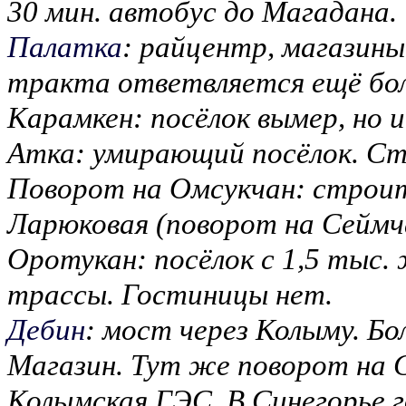
30 мин. автобус до Магадана.
Палатка
: райцентр, магазины
тракта ответвляется ещё боле
Карамкен: посёлок вымер, но и
Атка: умирающий посёлок. Ст
Поворот на Омсукчан: строит
Ларюковая (поворот на Сеймча
Оротукан: посёлок с 1,5 тыс.
трассы. Гостиницы нет.
Дебин
: мост через Колыму. Бо
Магазин. Тут же поворот на 
Колымская ГЭС. В Синегорье 