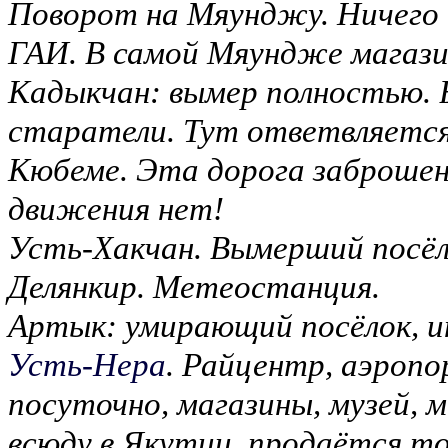
Поворот на Мяунджу. Ничего 
ГАИ. В самой Мяундже магази
Кадыкчан: вымер полностью. 
старатели. Тут ответвляется
Кюбеме. Эта дорога заброше
движения нет!
Усть-Хакчан. Вымерший посёло
Делянкир. Метеостанция.
Артык: умирающий посёлок, и
Усть-Нера
. Райцентр, аэроп
посуточно, магазины, музей, м
всюду в Якутии, продаётся тол