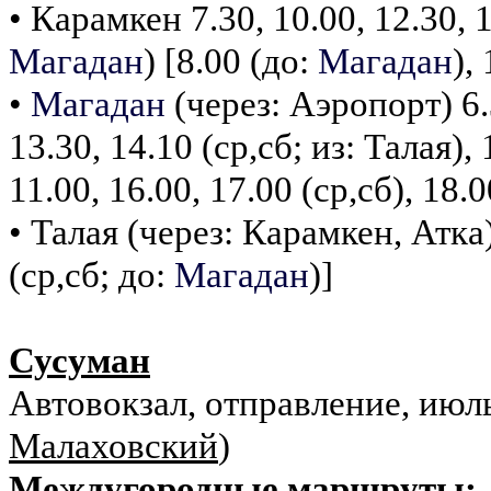
• Карамкен 7.30, 10.00, 12.30, 1
Магадан
) [8.00 (до:
Магадан
),
•
Магадан
(через: Аэропорт) 6.3
13.30, 14.10 (ср,сб; из: Талая), 
11.00, 16.00, 17.00 (ср,сб), 18.
• Талая (через: Карамкен, Атка)
(ср,сб; до:
Магадан
)]
Сусуман
Автовокзал, отправление, июль
Малаховский
)
Междугородные маршруты: