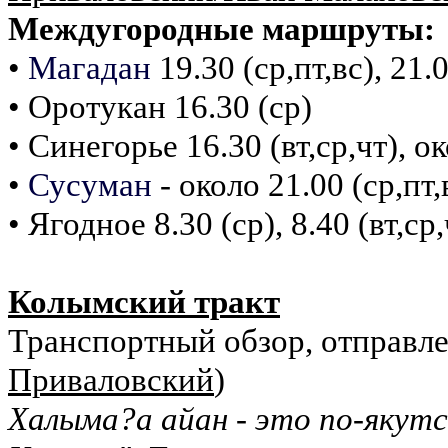
Междугородные маршруты:
•
Магадан
19.30 (ср,пт,вс), 21.0
• Оротукан 16.30 (ср)
• Синегорье 16.30 (вт,ср,чт), ок
•
Сусуман
- около 21.00 (ср,пт,
• Ягодное 8.30 (ср), 8.40 (вт,ср,
Колымский тракт
Транспортный обзор, отправле
Приваловский
)
Халыма?а айан - это по-якут